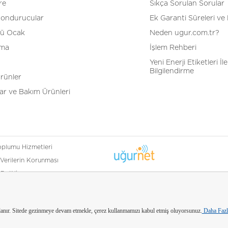
re
Sıkça Sorulan Sorular
Dondurucular
Ek Garanti Süreleri ve 
tü Ocak
Neden ugur.com.tr?
tma
İşlem Rehberi
Yeni Enerji Etiketleri İle 
Bilgilendirme
Ürünler
r ve Bakım Ürünleri
Toplumu Hizmetleri
 Verilerin Korunması
k Politikamız
olitikası
llanır. Sitede gezinmeye devam etmekle, çerez kullanmamızı kabul etmiş oluyorsunuz.
Daha Fazla