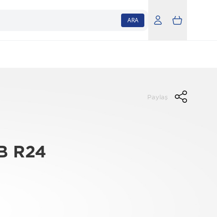
ARA
Paylaş
B R24