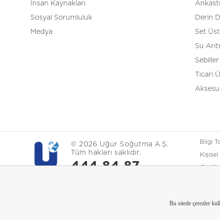
İnsan Kaynakları
Ankast
Sosyal Sorumluluk
Derin 
Medya
Set Üs
Su Arı
Sebiller
Ticari 
Aksesua
Bilgi 
© 2026 Uğur Soğutma A.Ş.
Tüm hakları saklıdır.
Kişisel
444 84 87
Gizlili
Çerez P
Bu sitede çerezler ku