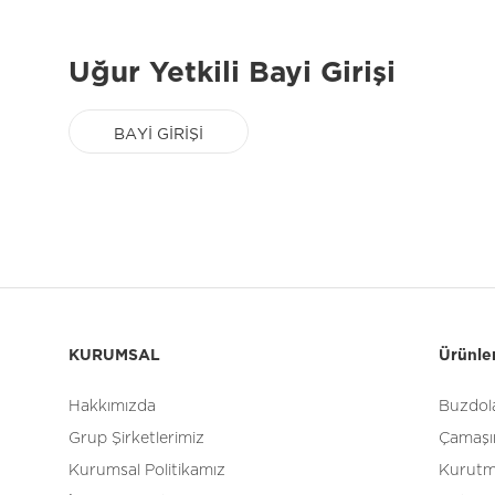
Uğur Yetkili Bayi Girişi
BAYİ GİRİŞİ
KURUMSAL
Ürünle
Hakkımızda
Buzdola
Grup Şirketlerimiz
Çamaşır
Kurumsal Politikamız
Kurutm