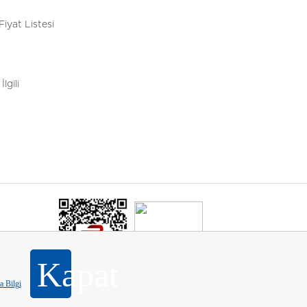
Fiyat Listesi
İlgili
Kapat
 Bilgi