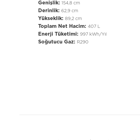
Genişlik:
154,8 cm
Derinlik:
62,9 cm
Yükseklik:
89,2 cm
Toplam Net Hacim:
407 L
Enerji Tüketimi:
997 kWh/Yıl
Soğutucu Gaz:
R290