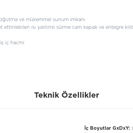
 soğutma ve mükemmel sunum imkanı
ttirilebilen ısı yalıtımlı sürme cam kapak ve entegre kilit
ş iç hacmi
Teknik Özellikler
İç Boyutlar GxDxY: