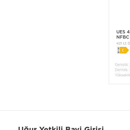
UES 4
NFBC
421 Lt D
Frost B
Genişlik 
Derinlik 
Yüksekli
Uğur Yetkili Bayi Girişi