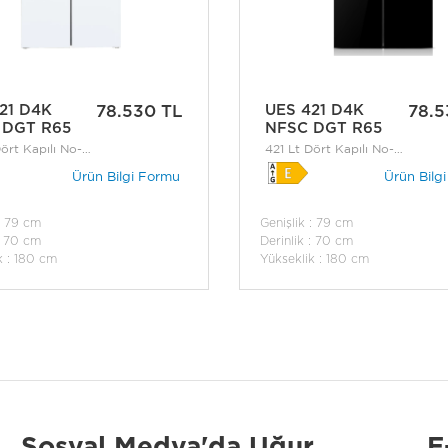
21 D4K
78.530 TL
UES 421 D4K
78.5
 DGT R65
NFSC DGT R65
ört Kapılı No-
421 Lt Dört Kapılı No-
uzdolabı
Frost Buzdolabı
Ürün Bilgi Formu
Ürün Bilg
: 79 cm
Genişlik : 79 cm
: 70 cm
Derinlik : 70 cm
k : 180 cm
Yükseklik : 180 cm
Sosyal Medya'da Uğur
E