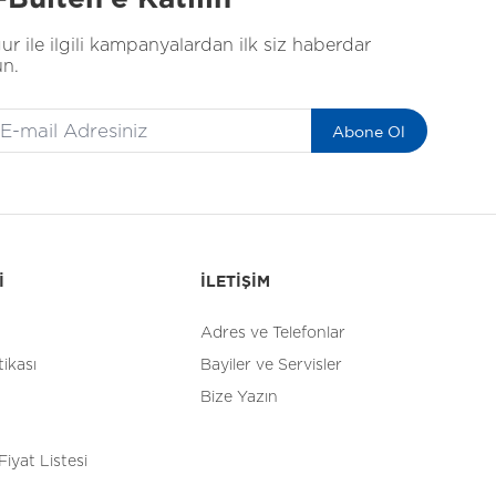
ur ile ilgili kampanyalardan ilk siz haberdar
un.
Abone Ol
İ
İLETİŞİM
Adres ve Telefonlar
tikası
Bayiler ve Servisler
Bize Yazın
Fiyat Listesi