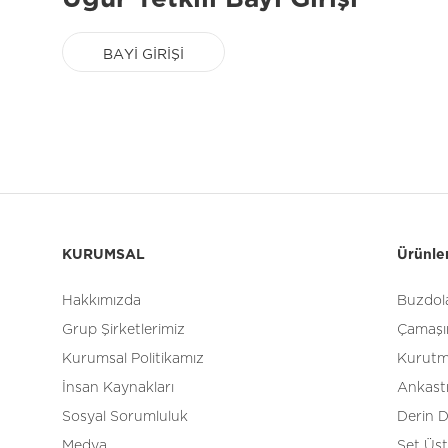
BAYİ GİRİŞİ
KURUMSAL
Ürünle
Hakkımızda
Buzdola
Grup Şirketlerimiz
Çamaşır
Kurumsal Politikamız
Kurutm
İnsan Kaynakları
Ankast
Sosyal Sorumluluk
Derin 
Medya
Set Üs