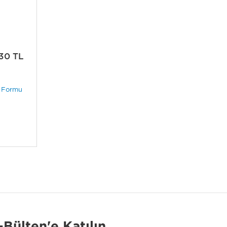
30 TL
i Formu
-Bülten'e Katılın