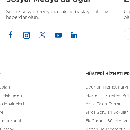
Siz de sosyal medyada takibe başlayın, ilk siz
Uğ
haberdar olun.
ol
r
MÜŞTERİ HİZMETLER
pları
Uğur'un Hizmet Farkı
 Makineleri
Müşteri Hizmetleri Poli
a Makineleri
Arıza Talep Formu
re
Sıkça Sorulan Sorular
Dondurucular
Ek Garanti Süreleri ve 
tü Ocak
Neden ugur.com.tr?