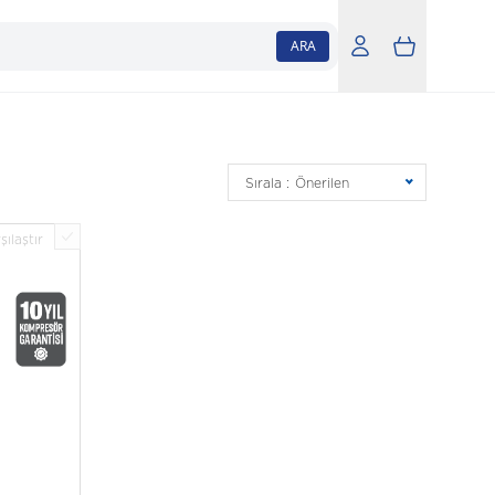
ARA
Sırala :
Önerilen
şılaştır