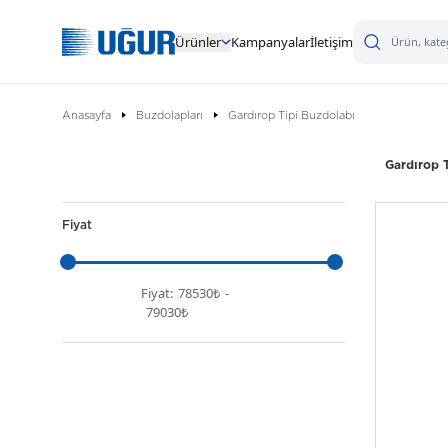
Ürünler
Kampanyalar
İletişim
Anasayfa
Buzdolapları
Gardırop Tipi Buzdolabı
Gardırop 
Fiyat
Fiyat:
78530₺
-
79030₺