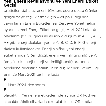
Yeni Enerji Regülasyonu ve Yeni Enerji Etiket
Geçişi
Üreticileri daha az enerji tüketen, çevre dostu ürünler
geliştirmeye teşvik etmek için Avrupa Birliği’nde
yayımlanan Enerji Etiketlemesi Çerçeve Yönetmeliği
uyarınca Yeni Enerji Etiketine geçiş Mart 2021 olarak
planlanmıştır. Bu geçiş ile alışkın olduğumuz A+++, A++,
A+ gibi enerji skalaları yerine A, B, C, D, E, F, G enerji
skalası kullanılacaktır. Enerji sınıfları yeni enerji
etiketlerinde G (en düşük enerji verimliliği sınıfı) ve A
(en yüksek enerji enerji verimliliği sınıfı) arasında
ölçeklendirilmiştir. Satılabilir en düşük enerji verimliliği
sınıfı 25 Mart 2021 tarihine kadar
F
, 1 Mart 2024 den sonra
E
olacaktır. Yeni enerji etiketlerinde ayrıca QR kod yer
alacaktır. Akıllı cihazlarla okutulabilecek QR kodlar