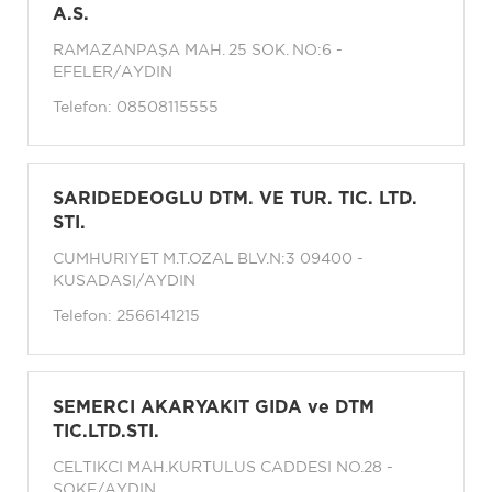
A.S.
RAMAZANPAŞA MAH. 25 SOK. NO:6 -
EFELER/AYDIN
Telefon:
08508115555
SARIDEDEOGLU DTM. VE TUR. TIC. LTD.
STI.
CUMHURIYET M.T.OZAL BLV.N:3 09400 -
KUSADASI/AYDIN
Telefon:
2566141215
SEMERCI AKARYAKIT GIDA ve DTM
TIC.LTD.STI.
CELTIKCI MAH.KURTULUS CADDESI NO.28 -
SOKE/AYDIN