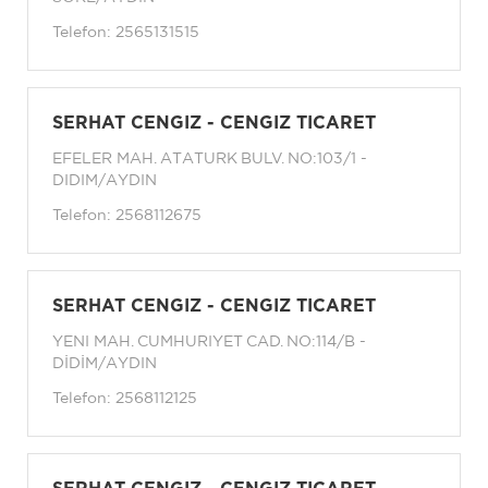
Telefon:
2565131515
SERHAT CENGIZ - CENGIZ TICARET
EFELER MAH. ATATURK BULV. NO:103/1 -
DIDIM/AYDIN
Telefon:
2568112675
SERHAT CENGIZ - CENGIZ TICARET
YENI MAH. CUMHURIYET CAD. NO:114/B -
DİDİM/AYDIN
Telefon:
2568112125