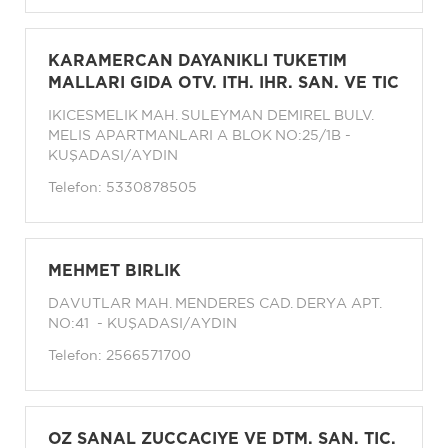
KARAMERCAN DAYANIKLI TUKETIM
MALLARI GIDA OTV. ITH. IHR. SAN. VE TIC
IKICESMELIK MAH. SULEYMAN DEMIREL BULV.
MELIS APARTMANLARI A BLOK NO:25/1B -
KUŞADASI/AYDIN
Telefon:
5330878505
MEHMET BIRLIK
DAVUTLAR MAH. MENDERES CAD. DERYA APT.
NO:41 - KUŞADASI/AYDIN
Telefon:
2566571700
OZ SANAL ZUCCACIYE VE DTM. SAN. TIC.