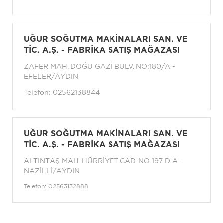
UĞUR SOĞUTMA MAKİNALARI SAN. VE
TİC. A.Ş. - FABRİKA SATIŞ MAĞAZASI
ZAFER MAH. DOĞU GAZİ BULV. NO:180/A -
EFELER/AYDIN
Telefon:
02562138844
UĞUR SOĞUTMA MAKİNALARI SAN. VE
TİC. A.Ş. - FABRİKA SATIŞ MAĞAZASI
ALTINTAŞ MAH. HÜRRİYET CAD. NO:197 D:A -
NAZİLLİ/AYDIN
Telefon:
02563132888