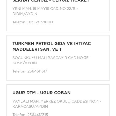
SERHAT CENGIZ - CENGIZ TICARET
YENİ MAH. 19 MAYIS CAD. NO:22/B -
DİDİM/AYDIN
Telefon:
02568138000
TURKMEN PETROL GIDA VE IHTIYAC
MADDELERI SAN. VE T
SOGUKKUYU MAH.BASCAYIR CAD.NO:35 -
KOSK/AYDIN
Telefon:
2564611617
UGUR DTM - UGUR COBAN
YAYLALI MAH. MERKEZ OKULU CADDESI NO:4 -
KARACASU/AYDIN
Telefon:
2564412315