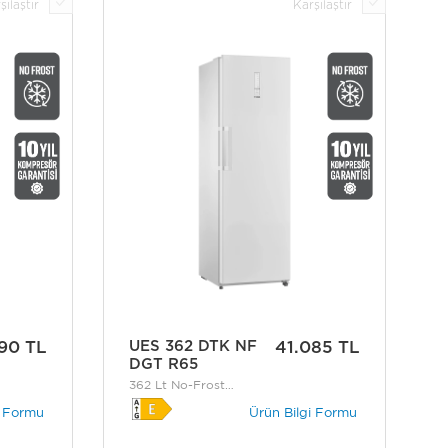
şılaştır
Karşılaştır
90 TL
UES 362 DTK NF
41.085 TL
DGT R65
362 Lt No-Frost
Buzdolabı
i Formu
Ürün Bilgi Formu