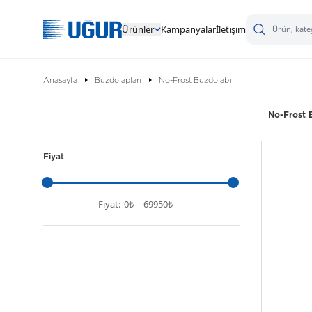
Ürünler
Kampanyalar
İletişim
Anasayfa
Buzdolapları
No-Frost Buzdolabı
No-Frost 
Fiyat
Fiyat:
0₺
-
69950₺