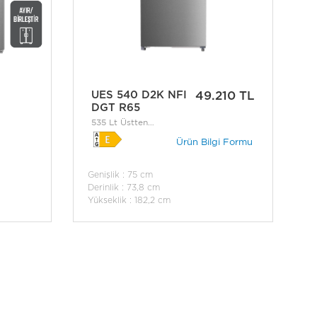
UES 540 D2K NFI
49.210 TL
DGT R65
535 Lt Üstten
Donduruculu No-Frost
Ürün Bilgi Formu
Buzdolabı
Genişlik : 75 cm
Derinlik : 73,8 cm
Yükseklik : 182,2 cm