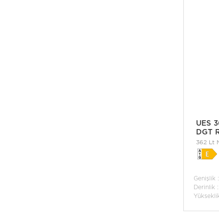
UES 3
DGT 
362 Lt 
Buzdola
Genişlik 
Derinlik 
Yüksekli