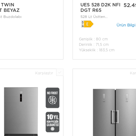
 TWIN
UES 528 D2K NFI
52.4
T BEYAZ
DGT R65
t Buzdolabı
528 Lt Üstten
Donduruculu No-Frost
Ürün Bilg
Buzdolabı
Genişlik : 80 cm
Derinlik : 71,5 cm
Yükseklik : 183,5 cm
Karşılaştır
Kar