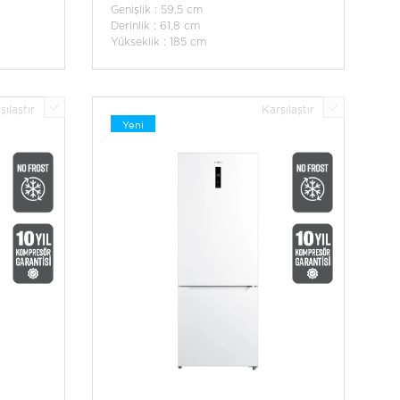
Genişlik : 59,5 cm
Derinlik : 61,8 cm
Yükseklik : 185 cm
şılaştır
Karşılaştır
Yeni