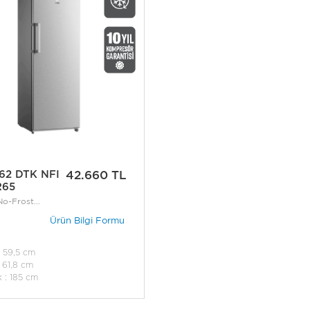
62 DTK NFI
42.660 TL
R65
No-Frost
bı
Ürün Bilgi Formu
: 59,5 cm
: 61,8 cm
k : 185 cm