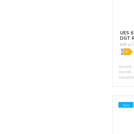
UES 6
DGT 
635 Lt 
Donduru
Buzdola
Genişlik
Derinlik 
Yüksekli
Yeni