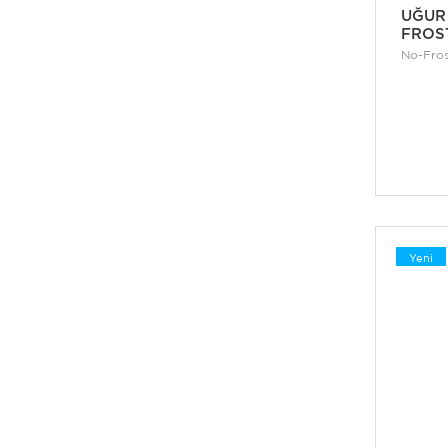
UĞUR
FROS
No-Fros
Yeni