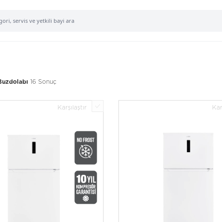
16 Sonuç
Buzdolabı
Karşılaştır
Kar