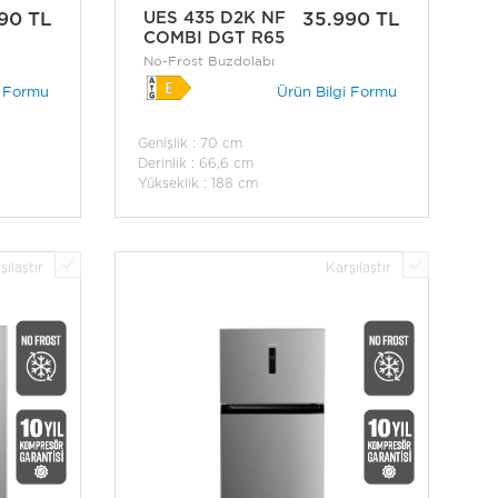
90 TL
UES 435 D2K NF
35.990 TL
COMBI DGT R65
No-Frost Buzdolabı
i Formu
Ürün Bilgi Formu
Genişlik : 70 cm
Derinlik : 66,6 cm
Yükseklik : 188 cm
şılaştır
Karşılaştır