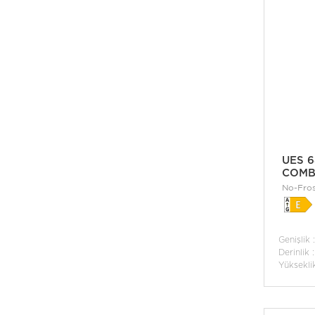
UES 6
COMB
No-Fros
Genişlik 
Derinlik 
Yüksekli