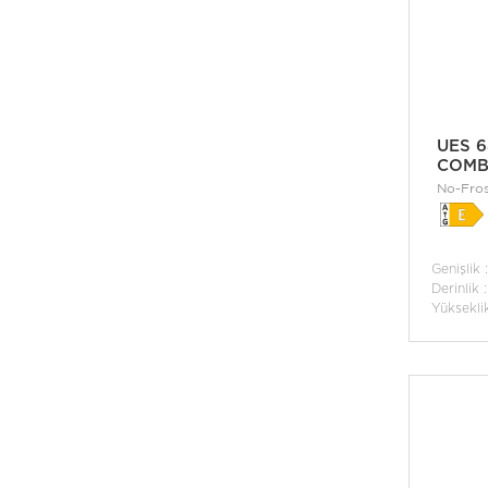
UES 6
COMB
No-Fros
Genişlik 
Derinlik 
Yüksekli