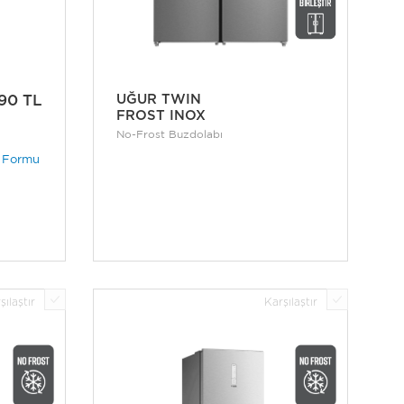
90 TL
UĞUR TWIN
FROST INOX
No-Frost Buzdolabı
i Formu
şılaştır
Karşılaştır