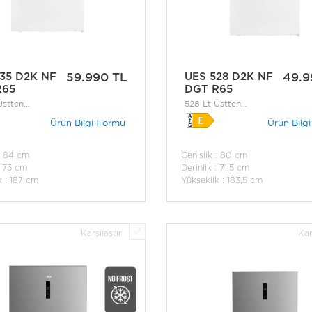
35 D2K NF
59.990 TL
UES 528 D2K NF
49.9
R65
DGT R65
Üstten
528 Lt Üstten
culu No-Frost
Donduruculu No-Frost
Ürün Bilgi Formu
Ürün Bilg
bı
Buzdolabı
 : 84 cm
Genişlik : 80 cm
: 75 cm
Derinlik : 71,5 cm
k : 187 cm
Yükseklik : 183,5 cm
Karşılaştır
Kar