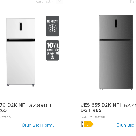
Karşılaştır
Kar
70 D2K NF
32.890 TL
UES 635 D2K NFI
62.4
R65
DGT R65
Üstten
635 Lt Üstten
culu No-Frost
Donduruculu No-Frost
Ürün Bilgi Formu
Ürün Bilg
bı
Buzdolabı