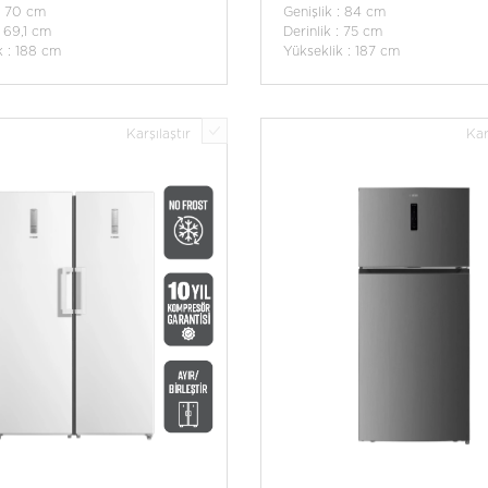
 : 70 cm
Genişlik : 84 cm
: 69,1 cm
Derinlik : 75 cm
k : 188 cm
Yükseklik : 187 cm
Karşılaştır
Kar