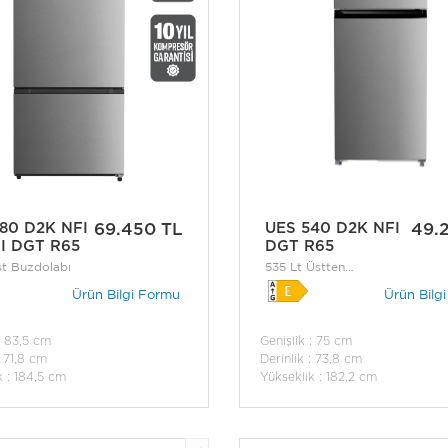
80 D2K NFI
69.450 TL
UES 540 D2K NFI
49.
I DGT R65
DGT R65
t Buzdolabı
535 Lt Üstten
Donduruculu No-Frost
Ürün Bilgi Formu
Ürün Bilg
Buzdolabı
: 83,5 cm
Genişlik : 75 cm
: 71,8 cm
Derinlik : 73,8 cm
k : 184,5 cm
Yükseklik : 182,2 cm