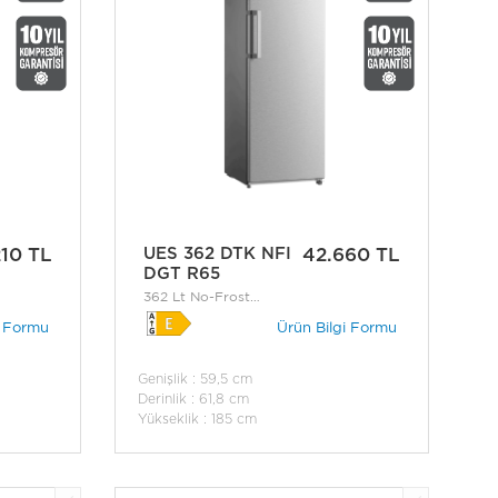
210 TL
UES 362 DTK NFI
42.660 TL
DGT R65
362 Lt No-Frost
Buzdolabı
i Formu
Ürün Bilgi Formu
Genişlik : 59,5 cm
Derinlik : 61,8 cm
Yükseklik : 185 cm