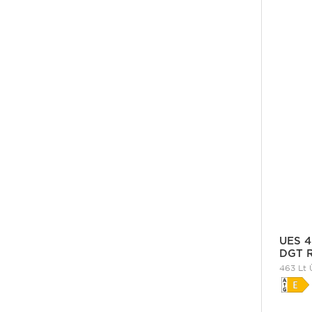
UES 4
DGT 
463 Lt 
Donduru
Buzdola