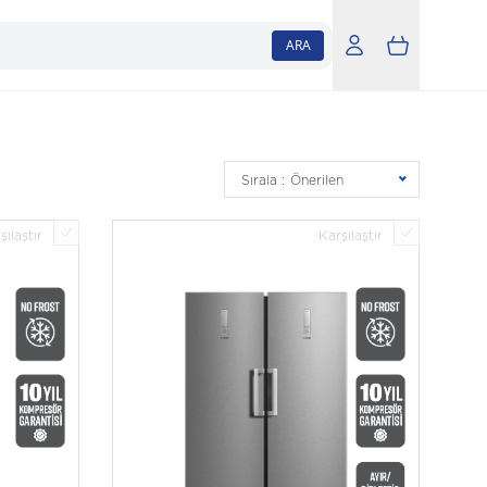
ARA
Sırala :
Önerilen
şılaştır
Karşılaştır