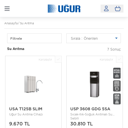
Anasayfa
Su Arıtma
Filtrele
Sırala :
Önerilen
Su Arıtma
7 Sonuç
Karşılaştır
Karşılaştır
USA T125B SLIM
USP 3608 GDG 5SA
Uğur Su Arıtma Cihazı
Sıcak-Ilık-Soğuk Arıtmalı Su
Sebili
9.670 TL
30.810 TL