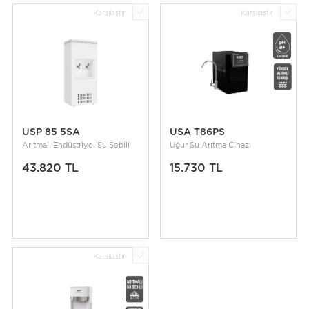
Karşılaştır
Karşılaştır
USP 85 5SA
USA T86PS
Arıtmalı Endüstriyel Su Sebili
Uğur Su Arıtma Cihazı
43.820 TL
15.730 TL
Karşılaştır