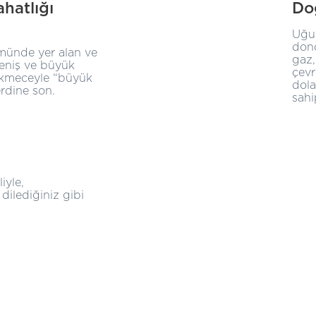
hatlığı
Do
Uğur
don
münde yer alan ve
gaz,
eniş ve büyük
çevr
ekmeceyle “büyük
dola
rdine son.
sahip
iyle,
ilediğiniz gibi