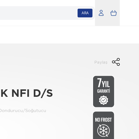
ARA
Paylaş
K NFI D/S
t Dondurucu/Soğutucu