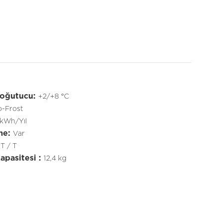
Soğutucu:
+2/+8 °C
-Frost
 kWh/Yıl
me:
Var
T / T
pasitesi :
12,4 kg