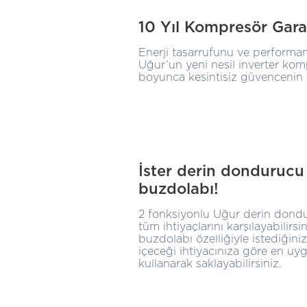
10 Yıl Kompresör Gara
Enerji tasarrufunu ve performan
Uğur’un yeni nesil inverter komp
boyunca kesintisiz güvencenin t
İster derin dondurucu 
buzdolabı!
2 fonksiyonlu Uğur derin dondur
tüm ihtiyaçlarını karşılayabilir
buzdolabı özelliğiyle istediğini
içeceği ihtiyacınıza göre en uyg
kullanarak saklayabilirsiniz.