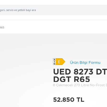
R65
Ürün Bilgi Formu
UED 8273 DT
DGT R65
8 Çekmeceli 273 Litre No-Fros
52.850 TL