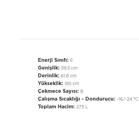
Enerji Sınıfı:
E
Genişlik:
59,5 cm
Derinlik:
61,8 cm
Yükseklik:
185 cm
Çekmece Sayısı:
8
Çalışma Sıcaklığı - Dondurucu:
-16/-24 °C
Toplam Hacim:
273 L