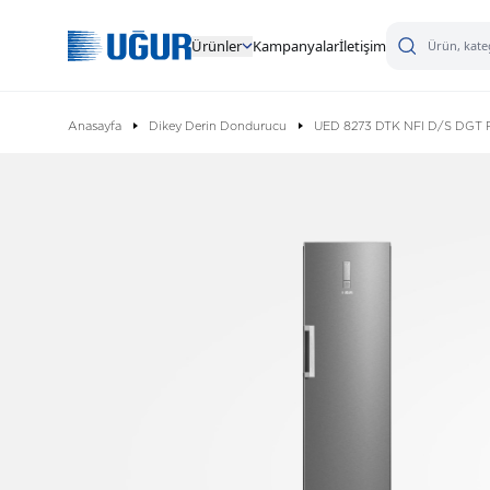
Ürünler
Kampanyalar
İletişim
Anasayfa
Dikey Derin Dondurucu
UED 8273 DTK NFI D/S DGT 