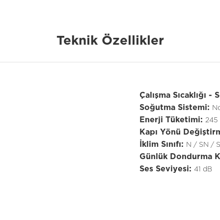
Teknik Özellikler
Çalışma Sıcaklığı - 
Soğutma Sistemi:
No
Enerji Tüketimi:
245
Kapı Yönü Değiştir
İklim Sınıfı:
N / SN / S
Günlük Dondurma Ka
Ses Seviyesi:
41 dB