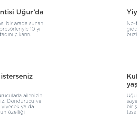
ntisi Uğur’da
Yi
sı bir arada sunan
No-f
resörleriyle 10 yıl
gıda
adını çıkarın.
buzl
isterseniz
Kul
yaş
ucularla ailenizin
Uğu
siniz. Dondurucu ve
saye
z yiyecek ya da
bir 
un özelliği
tasa