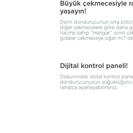
Büyük çekmecesiyle ra
yaşayın!
Derin dondurucunun orta bölü
diğer çekmecelere göre daha g
hacme sahip “Hangar” isimli ç
gıdalar çekmeceye sığar mı? de
Dijital kontrol paneli!
Dokunmatik dijital kontrol panel
dondurucunuzun soğukluğunu d
rahatça ayarlayabilirsiniz.