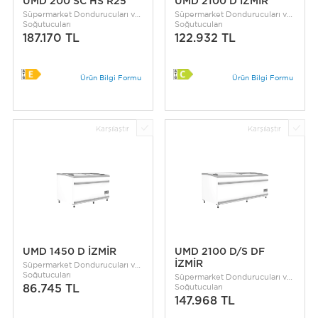
UMD 200 SC HS R25
UMD 2100 D İZMİR
Süpermarket Dondurucuları ve
Süpermarket Dondurucuları ve
Soğutucuları
Soğutucuları
187.170 TL
122.932 TL
Ürün Bilgi Formu
Ürün Bilgi Formu
Karşılaştır
Karşılaştır
UMD 1450 D İZMİR
UMD 2100 D/S DF
İZMİR
Süpermarket Dondurucuları ve
Soğutucuları
Süpermarket Dondurucuları ve
Soğutucuları
86.745 TL
147.968 TL