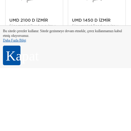
UMD 2100 D İZMİR
UMD 1450 D İZMİR
Süpermarket Dondurucuları ve
Süpermarket Dondurucuları ve
Soğutucuları
Soğutucuları
Bu sitede çerezler kullanır. Sitede gezinmeye devam etmekle, çerez kullanmamızı kabul
122.932 TL
86.745 TL
etmiş oluyorsunuz.
Daha Fazla Bilgi
Kapat
Ürün Bilgi Formu
Ürün Bilgi Formu
Karşılaştır
Karşılaştır
UMD 2100 D/S DF
UMD 1450 D/S DF
İZMİR
İZMİR