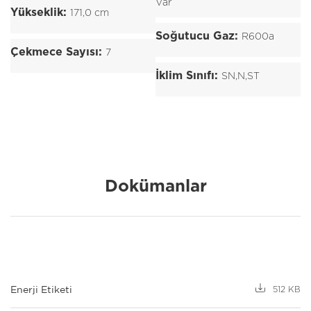
Var
Yükseklik:
171,0 cm
Soğutucu Gaz:
R600a
Çekmece Sayısı:
7
İklim Sınıfı:
SN,N,ST
Dokümanlar
Enerji Etiketi
512 KB