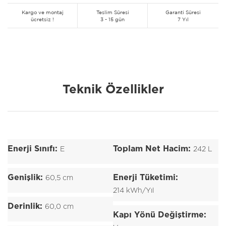
Kargo ve montaj
Teslim Süresi
Garanti Süresi
ücretsiz !
3 - 15 gün
7 Yıl
Teknik Özellikler
Enerji Sınıfı:
Toplam Net Hacim:
E
242 L
Genişlik:
Enerji Tüketimi:
60,5 cm
214 kWh/Yıl
Derinlik:
60,0 cm
Kapı Yönü Değiştirme: