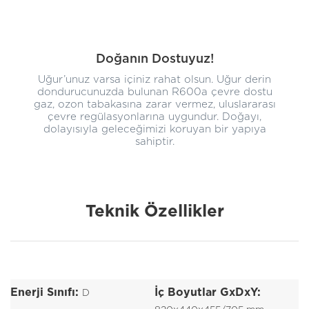
Doğanın Dostuyuz!
Uğur’unuz varsa içiniz rahat olsun. Uğur derin
dondurucunuzda bulunan R600a çevre dostu
gaz, ozon tabakasına zarar vermez, uluslararası
çevre regülasyonlarına uygundur. Doğayı,
dolayısıyla geleceğimizi koruyan bir yapıya
sahiptir.
Teknik Özellikler
Enerji Sınıfı:
İç Boyutlar GxDxY:
D