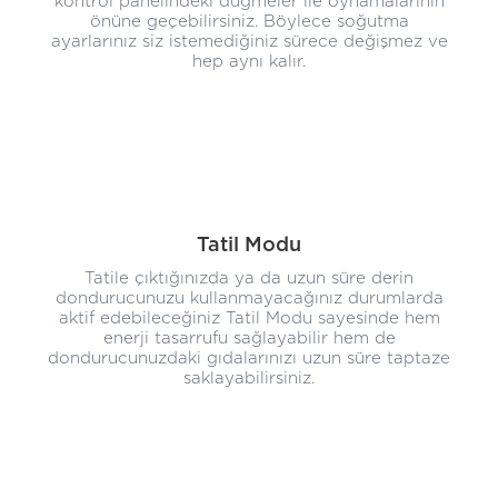
kontrol panelindeki düğmeler ile oynamalarının
önüne geçebilirsiniz. Böylece soğutma
ayarlarınız siz istemediğiniz sürece değişmez ve
hep aynı kalır.
Tatil Modu
Tatile çıktığınızda ya da uzun süre derin
dondurucunuzu kullanmayacağınız durumlarda
aktif edebileceğiniz Tatil Modu sayesinde hem
enerji tasarrufu sağlayabilir hem de
dondurucunuzdaki gıdalarınızı uzun süre taptaze
saklayabilirsiniz.