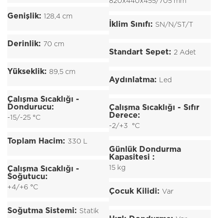
820x440x455/705 mm
Genişlik:
128,4 cm
İklim Sınıfı:
SN/N/ST/T
Derinlik:
70 cm
Standart Sepet:
2 Adet
Yükseklik:
89,5 cm
Aydınlatma:
Led
Çalışma Sıcaklığı -
Dondurucu:
Çalışma Sıcaklığı - Sıfır
Derece:
-15/-25 °C
-2/+3 °C
Toplam Hacim:
330 L
Günlük Dondurma
Kapasitesi :
15 kg
Çalışma Sıcaklığı -
Soğutucu:
+4/+6 °C
Çocuk Kilidi:
Var
Soğutma Sistemi:
Statik