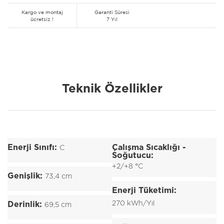
Kargo ve montaj
Garanti Süresi
ücretsiz !
7 Yıl
Teknik Özellikler
Enerji Sınıfı:
Çalışma Sıcaklığı -
C
Soğutucu:
+2/+8 °C
Genişlik:
73,4 cm
Enerji Tüketimi:
270 kWh/Yıl
Derinlik:
69,5 cm