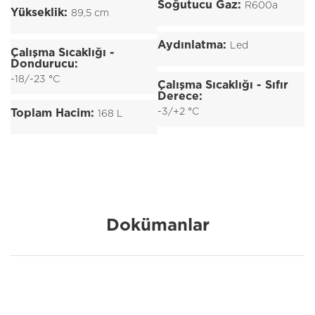
Soğutucu Gaz:
R600a
Yükseklik:
89,5 cm
Aydınlatma:
Led
Çalışma Sıcaklığı -
Dondurucu:
-18/-23 °C
Çalışma Sıcaklığı - Sıfır
Derece:
-3/+2 °C
Toplam Hacim:
168 L
Dokümanlar