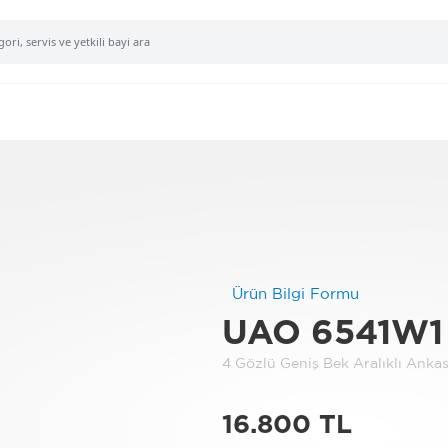
Ürün Bilgi Formu
UAO 6541W1
4 Gözlü Geniş Bek Aralıklı Ank
16.800 TL