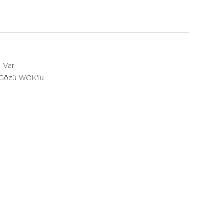
:
Var
 Gözü WOK'lu