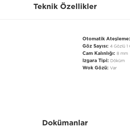
Teknik Özellikler
Otomatik Ateşleme
Göz Sayısı:
4 Gözlü 1
Cam Kalınlığı:
8 mm
Izgara Tipi:
Döküm
Wok Gözü:
Var
Dokümanlar