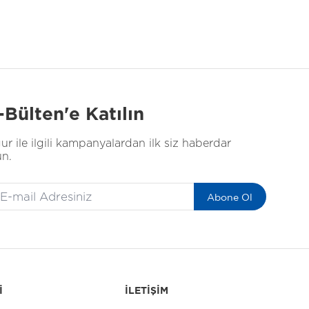
-Bülten'e Katılın
ur ile ilgili kampanyalardan ilk siz haberdar
un.
Abone Ol
İ
İLETİŞİM