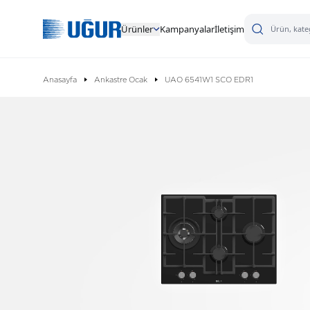
Ürünler
Kampanyalar
İletişim
Anasayfa
Ankastre Ocak
UAO 6541W1 SCO EDR1