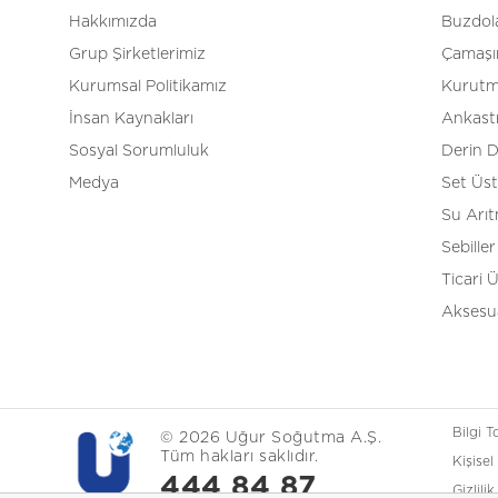
Hakkımızda
Buzdola
Grup Şirketlerimiz
Çamaşır
Kurumsal Politikamız
Kurutm
İnsan Kaynakları
Ankast
Sosyal Sorumluluk
Derin 
Medya
Set Üs
Su Arı
Sebiller
Ticari 
Aksesua
Bilgi 
© 2026 Uğur Soğutma A.Ş.
Tüm hakları saklıdır.
Kişisel
444 84 87
Gizlili