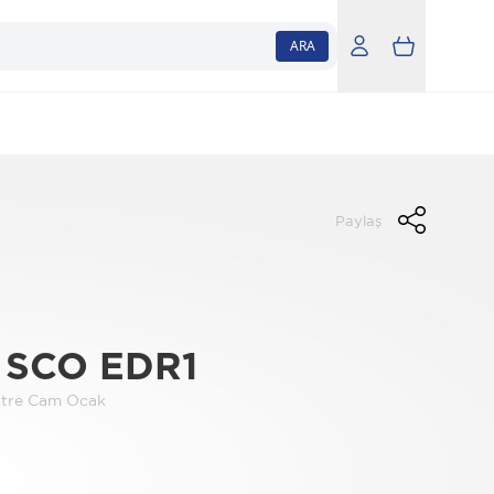
ARA
Paylaş
 SCO EDR1
astre Cam Ocak