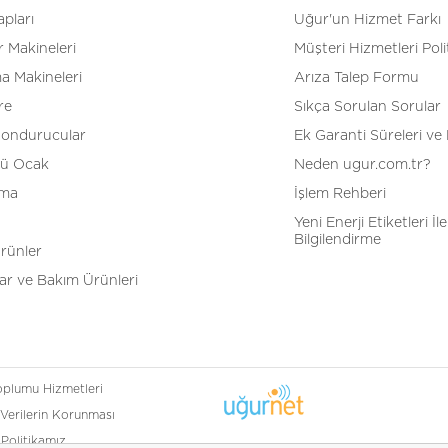
pları
Uğur'un Hizmet Farkı
 Makineleri
Müşteri Hizmetleri Poli
a Makineleri
Arıza Talep Formu
re
Sıkça Sorulan Sorular
Dondurucular
Ek Garanti Süreleri ve 
tü Ocak
Neden ugur.com.tr?
tma
İşlem Rehberi
Yeni Enerji Etiketleri İle 
Bilgilendirme
Ürünler
r ve Bakım Ürünleri
Toplumu Hizmetleri
 Verilerin Korunması
k Politikamız