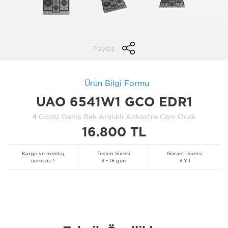
Paylaş
Ürün Bilgi Formu
UAO 6541W1 GCO EDR1
4 Gözlü Geniş Bek Aralıklı Ankastre Cam Ocak
16.800 TL
Kargo ve montaj
Teslim Süresi
Garanti Süresi
ücretsiz !
3 - 15 gün
3 Yıl