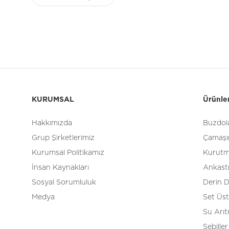
KURUMSAL
Ürünle
Hakkımızda
Buzdola
Grup Şirketlerimiz
Çamaşır
Kurumsal Politikamız
Kurutm
İnsan Kaynakları
Ankast
Sosyal Sorumluluk
Derin 
Medya
Set Üs
Su Arı
Sebiller