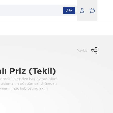
ARA
Paylaş
 Priz (Tekli)
praklı bir prize bağlayınız. Akım
 ekipmanın düzgün çalıştığından
ipmanın güç kablosunu akım