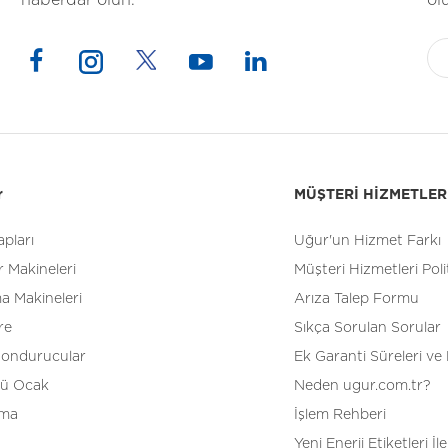
haberdar olun.
ol
r
MÜŞTERİ HİZMETLER
pları
Uğur'un Hizmet Farkı
 Makineleri
Müşteri Hizmetleri Poli
a Makineleri
Arıza Talep Formu
re
Sıkça Sorulan Sorular
Dondurucular
Ek Garanti Süreleri ve 
tü Ocak
Neden ugur.com.tr?
tma
İşlem Rehberi
Yeni Enerji Etiketleri İle 