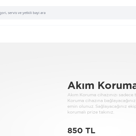
Akım Korumalı
Akım Koruma cihazınızı sadece to
Koruma cihazına bağlayacağınız
emin olunuz. Sağlayacağınız ek
korumalı prize takınız.
850 TL