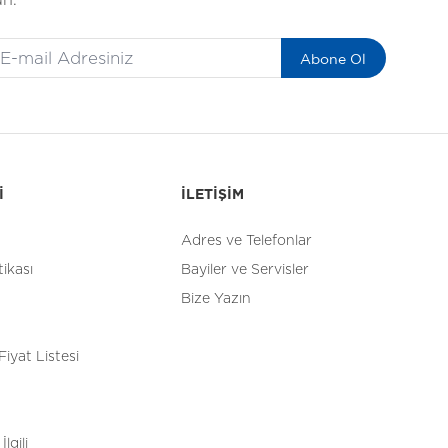
un.
Abone Ol
İ
İLETİŞİM
Adres ve Telefonlar
tikası
Bayiler ve Servisler
Bize Yazın
Fiyat Listesi
İlgili