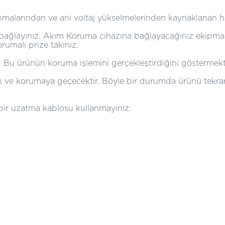
nmalarından ve ani voltaj yükselmelerinden kaynaklanan h
e bağlayınız. Akım Koruma cihazına bağlayacağınız ekipma
umalı prize takınız.
r. Bu ürünün koruma işlemini gerçekleştirdiğini göstermekt
k ve korumaya geçecektir. Böyle bir durumda ürünü tekrar
 bir uzatma kablosu kullanmayınız.