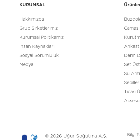
KURUMSAL
Ürünle
Hakkımızda
Buzdola
Grup Şirketlerimiz
Çamaşır
Kurumsal Politikamız
Kurutm
İnsan Kaynakları
Ankast
Sosyal Sorumluluk
Derin 
Medya
Set Üs
Su Arı
Sebiller
Ticari 
Aksesua
Bilgi 
© 2026 Uğur Soğutma A.Ş.