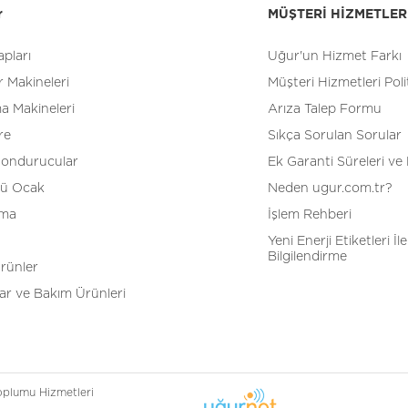
r
MÜŞTERİ HİZMETLER
pları
Uğur'un Hizmet Farkı
 Makineleri
Müşteri Hizmetleri Poli
a Makineleri
Arıza Talep Formu
re
Sıkça Sorulan Sorular
Dondurucular
Ek Garanti Süreleri ve 
tü Ocak
Neden ugur.com.tr?
tma
İşlem Rehberi
Yeni Enerji Etiketleri İle 
Bilgilendirme
Ürünler
r ve Bakım Ürünleri
Toplumu Hizmetleri