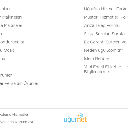
pları
Uğur'un Hizmet Farkı
 Makineleri
Müşteri Hizmetleri Poli
a Makineleri
Arıza Talep Formu
re
Sıkça Sorulan Sorular
Dondurucular
Ek Garanti Süreleri ve 
tü Ocak
Neden ugur.com.tr?
tma
İşlem Rehberi
Yeni Enerji Etiketleri İle 
Bilgilendirme
Ürünler
r ve Bakım Ürünleri
Toplumu Hizmetleri
 Verilerin Korunması