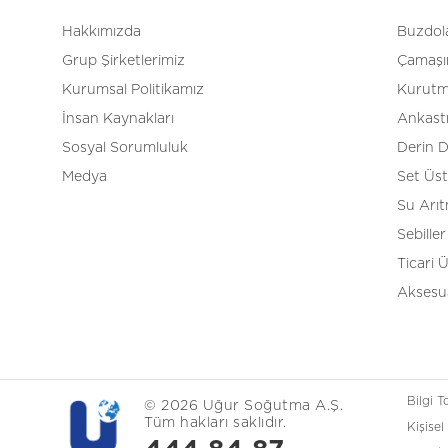
Hakkımızda
Buzdola
Grup Şirketlerimiz
Çamaşır
Kurumsal Politikamız
Kurutm
İnsan Kaynakları
Ankast
Sosyal Sorumluluk
Derin 
Medya
Set Üs
Su Arı
Sebiller
Ticari 
Aksesua
Bilgi 
© 2026 Uğur Soğutma A.Ş.
Tüm hakları saklıdır.
Kişisel