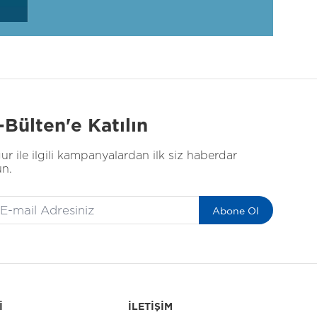
-Bülten'e Katılın
ur ile ilgili kampanyalardan ilk siz haberdar
un.
Abone Ol
İ
İLETİŞİM