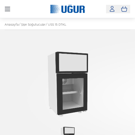
Anasayfa
Şişe Soğutucular
USS 15 DTKL