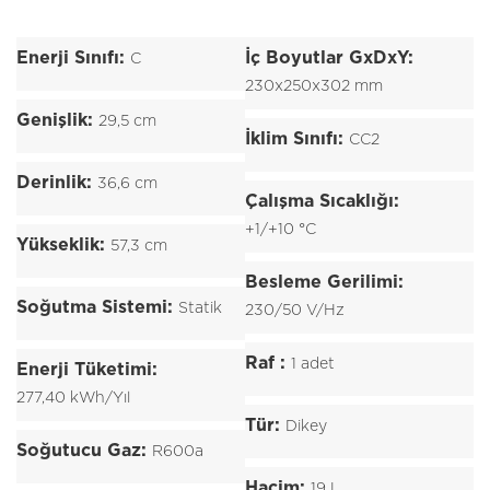
Enerji Sınıfı:
İç Boyutlar GxDxY:
C
230x250x302 mm
Genişlik:
29,5 cm
İklim Sınıfı:
CC2
Derinlik:
36,6 cm
Çalışma Sıcaklığı:
+1/+10 °C
Yükseklik:
57,3 cm
Besleme Gerilimi:
Soğutma Sistemi:
Statik
230/50 V/Hz
Raf :
1 adet
Enerji Tüketimi:
277,40 kWh/Yıl
Tür:
Dikey
Soğutucu Gaz:
R600a
Hacim:
19 L