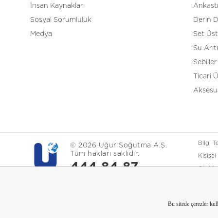
İnsan Kaynakları
Ankast
Sosyal Sorumluluk
Derin 
Medya
Set Üs
Su Arı
Sebiller
Ticari 
Aksesua
Bilgi 
© 2026 Uğur Soğutma A.Ş.
Tüm hakları saklıdır.
Kişisel
444 84 87
Gizlili
Çerez P
Bu sitede çerezler ku