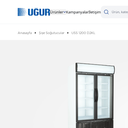
Ürünler
Kampanyalar
İletişim
Anasayfa
Şişe Soğutucular
USS 1200 D2KL