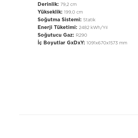
Derinlik:
79,2 cm
Yükseklik:
199,0 cm
Soğutma Sistemi:
Statik
Enerji Tüketimi:
2482 kWh/Yıl
Soğutucu Gaz:
R290
İç Boyutlar GxDxY:
1091x670x1573 mm