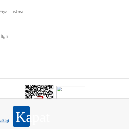
Fiyat Listesi
İlgili
Kapat
 Bilgi