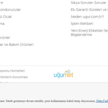
re
Sıkça Sorulan Sorular
Dondurucular
Ek Garanti Süreleri ve 
tü Ocak
Neden ugur.com.tr?
tma
İşlem Rehberi
Yeni Enerji Etiketleri İle 
Bilgilendirme
Ürünler
r ve Bakım Ürünleri
Toplumu Hizmetleri
 Verilerin Korunması
k Politikamız
olitikası
llanır. Sitede gezinmeye devam etmekle, çerez kullanmamızı kabul etmiş oluyorsunuz.
Daha Fazla