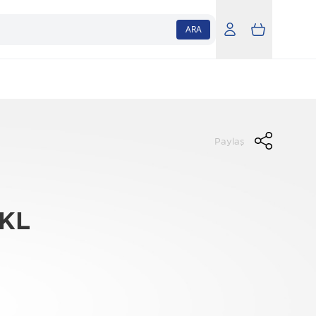
ARA
Paylaş
2KL