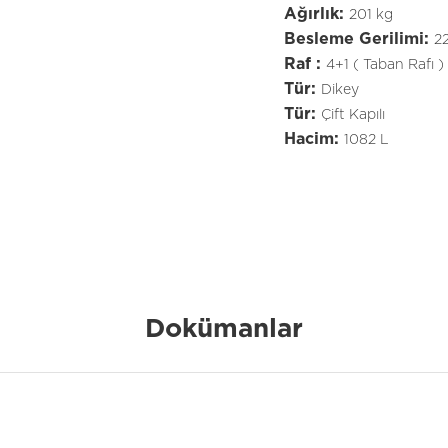
Ağırlık:
201 kg
Besleme Gerilimi:
2
Raf :
4+1 ( Taban Rafı )
Tür:
Dikey
Tür:
Çift Kapılı
Hacim:
1082 L
Dokümanlar