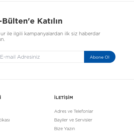
-Bülten'e Katılın
ur ile ilgili kampanyalardan ilk siz haberdar
un.
Abone Ol
İ
İLETİŞİM
Adres ve Telefonlar
tikası
Bayiler ve Servisler
Bize Yazın