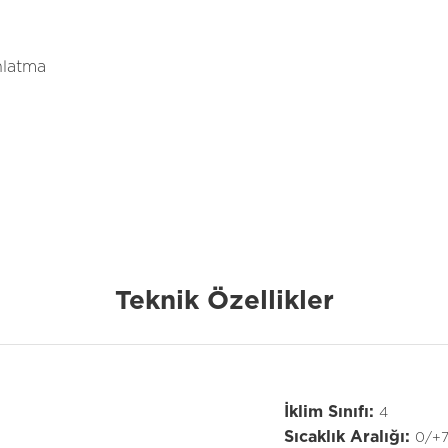
nlatma
Teknik Özellikler
İklim Sınıfı:
4
Sıcaklık Aralığı:
0/+7