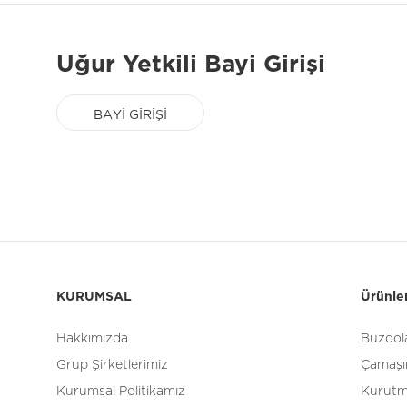
Uğur Yetkili Bayi Girişi
BAYİ GİRİŞİ
KURUMSAL
Ürünle
Hakkımızda
Buzdola
Grup Şirketlerimiz
Çamaşır
Kurumsal Politikamız
Kurutm