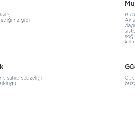
Mul
iyle,
Buzd
ediğiniz gibi
Akış
dağı
sist
soğu
kalm
ik
Gü
e sahip sebzeliği
Güçl
ğukluğu
buzd