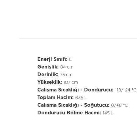
Enerji Sınıfı:
E
Genişlik:
84 cm
Derinlik:
75 cm
Yükseklik:
187 cm
Çalışma Sıcaklığı - Dondurucu:
-18/-24 °C
Toplam Hacim:
635 L
Çalışma Sıcaklığı - Soğutucu:
0/+8 °C
Dondurucu Bölme Hacmi:
145 L