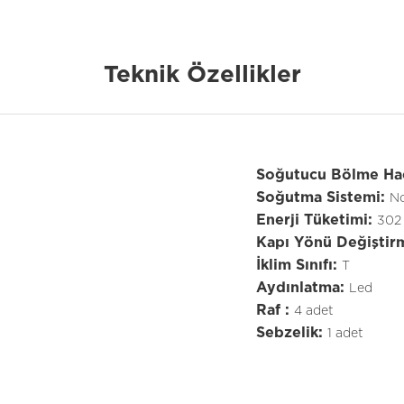
Teknik Özellikler
Soğutucu Bölme Ha
Soğutma Sistemi:
No
Enerji Tüketimi:
302
Kapı Yönü Değiştir
İklim Sınıfı:
T
Aydınlatma:
Led
Raf :
4 adet
Sebzelik:
1 adet