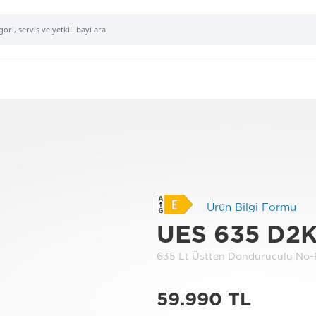
Ürün Bilgi Formu
UES 635 D2
635 Lt Üstten Donduruculu No-
59.990 TL