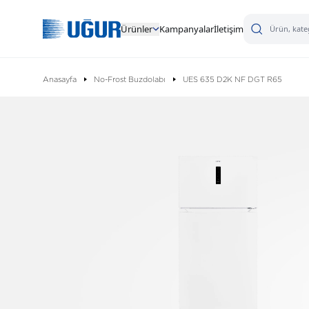
Ürünler
Kampanyalar
İletişim
Anasayfa
No-Frost Buzdolabı
UES 635 D2K NF DGT R65