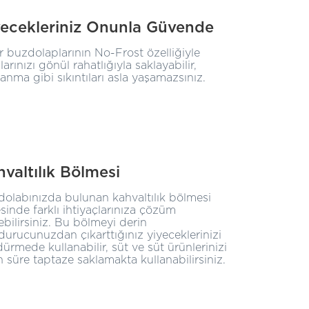
yecekleriniz Onunla Güvende
 buzdolaplarının No-Frost özelliğiyle
larınızı gönül rahatlığıyla saklayabilir,
anma gibi sıkıntıları asla yaşamazsınız.
valtılık Bölmesi
olabınızda bulunan kahvaltılık bölmesi
sinde farklı ihtiyaçlarınıza çözüm
ebilirsiniz. Bu bölmeyi derin
urucunuzdan çıkarttığınız yiyeceklerinizi
ürmede kullanabilir, süt ve süt ürünlerinizi
 süre taptaze saklamakta kullanabilirsiniz.