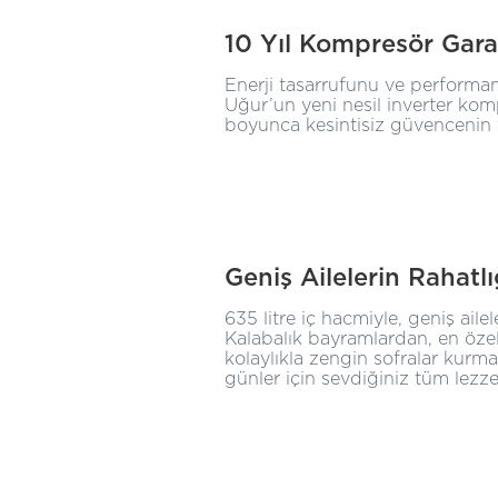
10 Yıl Kompresör Gara
Enerji tasarrufunu ve performan
Uğur’un yeni nesil inverter komp
boyunca kesintisiz güvencenin t
Geniş Ailelerin Rahatl
635 litre iç hacmiyle, geniş aile
Kalabalık bayramlardan, en özel
kolaylıkla zengin sofralar kurma
günler için sevdiğiniz tüm lezzet