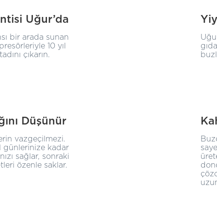
ntisi Uğur’da
Yi
sı bir arada sunan
Uğur
resörleriyle 10 yıl
gıda
adını çıkarın.
buzl
ığını Düşünür
Kah
lerin vazgeçilmezi.
Buzd
 günlerinize kadar
saye
nızı sağlar, sonraki
üret
leri özenle saklar.
dond
çözd
uzun