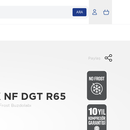
ARA
Paylaş
K NF DGT R65
Frost Buzdolabı