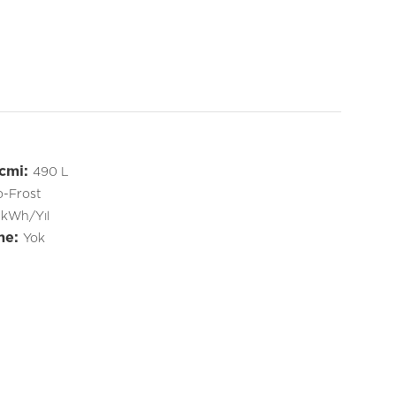
cmi:
490 L
-Frost
 kWh/Yıl
me:
Yok